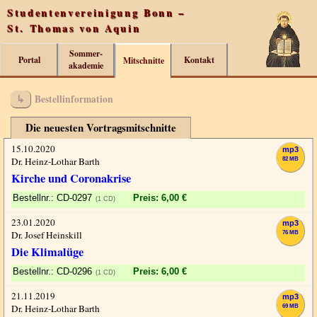
Studentenvereinigung Bonn –
St. Thomas von Aquin
Sommer­
Portal
Kontakt
Mitschnitte
akademie
Bestellinformation
Die neuesten Vortragsmitschnitte
15.10.2020
mp3
Dr. Heinz-Lothar Barth
82 MB
Kirche und Coronakrise
CD-0297
Preis: 6,00 €
(1 CD)
23.01.2020
mp3
Dr. Josef Heinskill
76 MB
Die Klimalüge
CD-0296
Preis: 6,00 €
(1 CD)
21.11.2019
mp3
Dr. Heinz-Lothar Barth
69 MB